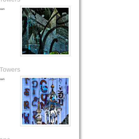
rban
 Towers
rban