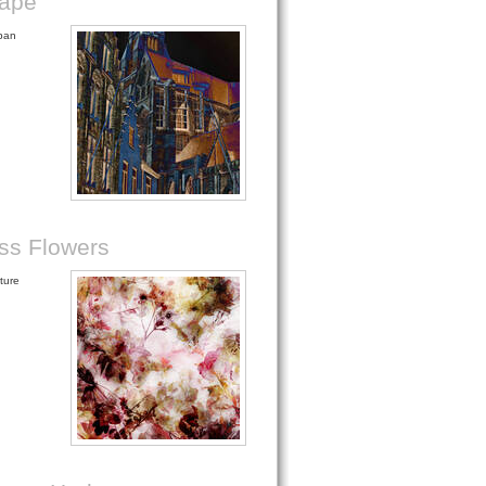
cape
rban
ss Flowers
ture