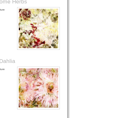
ome Herbs
ture
Dahlia
ture