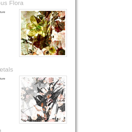
us Flora
ture
etals
ture
1