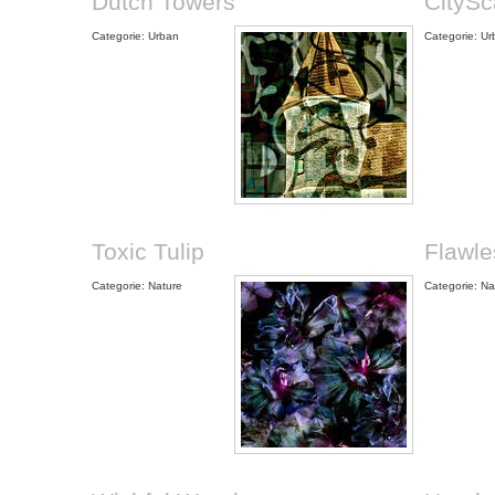
Dutch Towers
CityS
Categorie: Urban
Categorie: U
Toxic Tulip
Flawle
Categorie: Nature
Categorie: Na