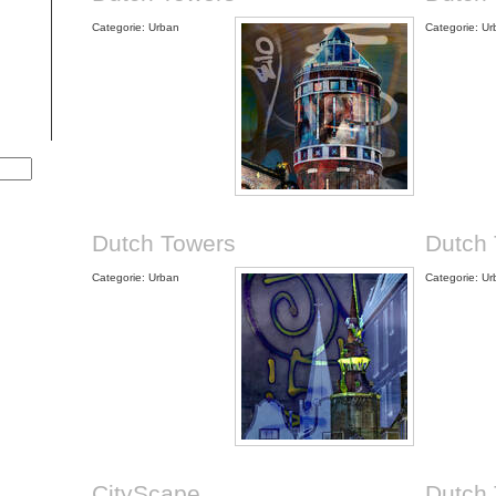
Categorie: Urban
Categorie: U
Dutch Towers
Dutch
Categorie: Urban
Categorie: U
CityScape
Dutch