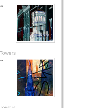
rban
 Towers
rban
 Towers