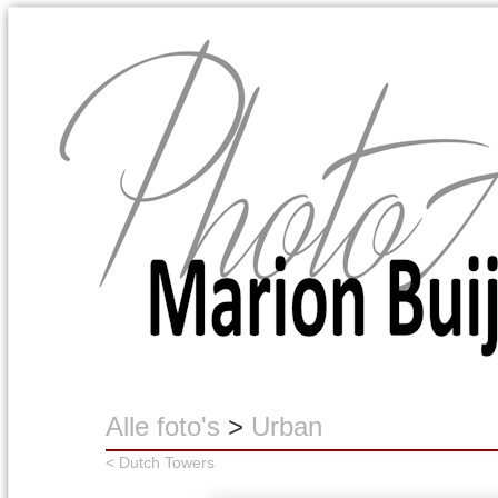
Marion Buijink
Alle foto's
>
Urban
< Dutch Towers