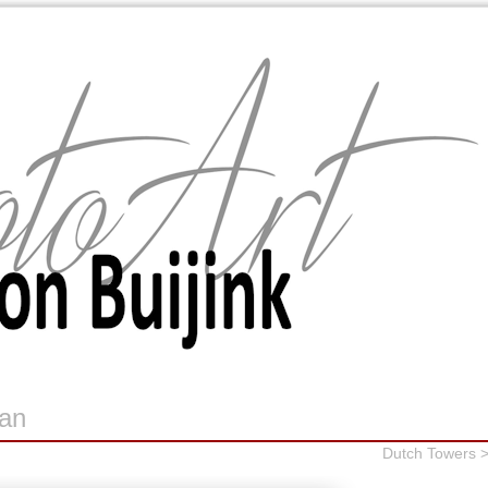
an
Dutch Towers 