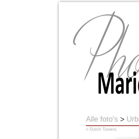
Marion Buijink
Alle foto's
>
Urb
< Dutch Towers