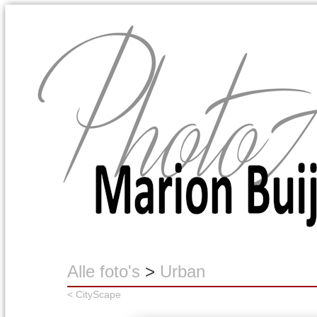
Marion Buijink
Alle foto's
>
Urban
< CityScape